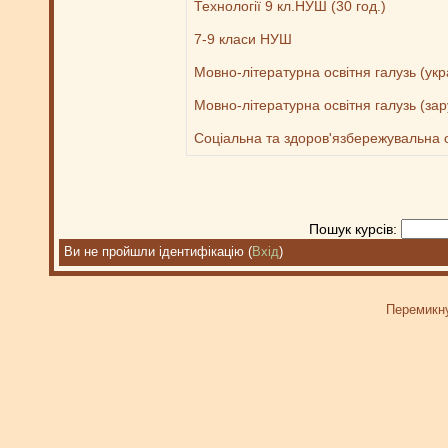
Технології 9 кл.НУШ (30 год.)
7-9 класи НУШ
Мовно-літературна освітня галузь (укр
Мовно-літературна освітня галузь (зар
Соціальна та здоров'язбережувальна ос
Пошук курсів:
Ви не пройшли ідентифікацію (
Вхід
)
Перемикну